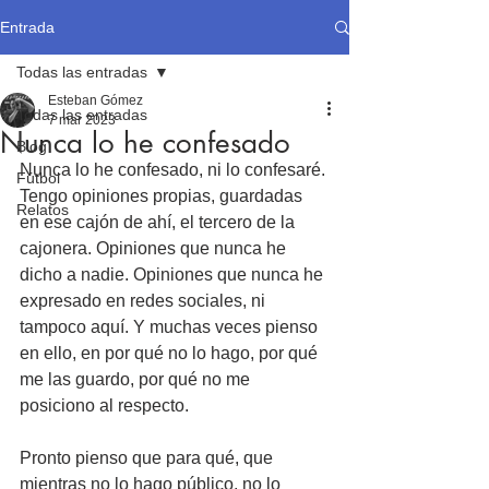
Entrada
Todas las entradas
Esteban Gómez
Todas las entradas
7 mar 2023
Nunca lo he confesado
Blog
Nunca lo he confesado, ni lo confesaré. 
Fútbol
Tengo opiniones propias, guardadas 
Relatos
en ese cajón de ahí, el tercero de la 
cajonera. Opiniones que nunca he 
dicho a nadie. Opiniones que nunca he 
expresado en redes sociales, ni 
tampoco aquí. Y muchas veces pienso 
en ello, en por qué no lo hago, por qué 
me las guardo, por qué no me 
posiciono al respecto. 
Pronto pienso que para qué, que 
mientras no lo hago público, no lo 