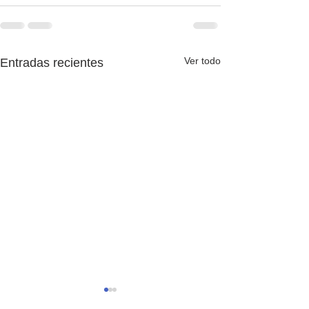
Ver todo
Entradas recientes
Adiós, 2025-26
Es increíblement