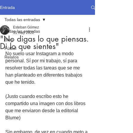
Entrada
Todas las entradas
Esteban Gómez
Todas las entradas
31 may 2022
"No digas lo que piensas.
Blog
Di lo que sientes"
Fútbol
No suelo usar Instagram a modo 
Relatos
personal. Sí por mi trabajo, sí para 
resolver todas las tareas que se me 
han planteado en diferentes trabajos 
que he tenido. 
(Justo cuando escribo esto he 
compartido una imagen con dos libros 
que me enviaron desde la editorial 
Blume)
Sin embargo, de vez en cuando meto a 