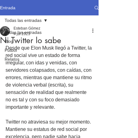
Entrada
Todas las entradas
Esteban Gómez
Todas las entradas
4 jul 2023
Ni Twitter lo sabe
Blog
Desde que Elon Musk llegó a Twitter, la 
Fútbol
red social vive un estado de forma 
Relatos
irregular, con idas y venidas, con 
servidores colapsados, con caídas, con 
errores, mientras que mantiene su ritmo 
de violencia verbal (escrita), su 
sensación de realidad que realmente 
no es tal y con su foco demasiado 
importante y relevante.
Twitter no atraviesa su mejor momento. 
Mantiene su estatus de red social por 
excelencia, pero nadie sabe hacia 