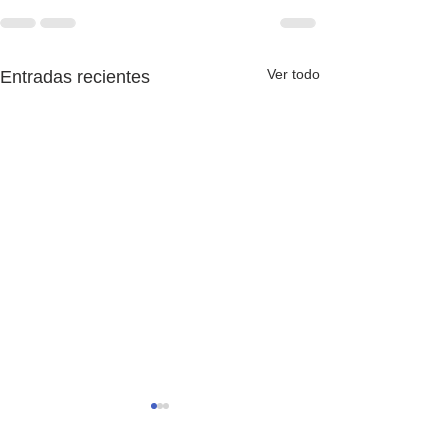
Ver todo
Entradas recientes
Adiós, 2025-26
Es increíblement