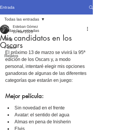
Entrada
Todas las entradas
Esteban Gómez
Todas las entradas
10 mar 2023
Mis candidatos en los
Blog
Oscars
Fútbol
El próximo 13 de marzo se vivirá la 95ª 
Relatos
edición de los Oscars y, a modo 
personal, intentaré elegir mis opciones 
ganadoras de algunas de las diferentes 
categorías que estarán en juego:
Mejor película:
Sin novedad en el frente
Avatar: el sentido del agua
Almas en pena de Inisherin
Elvis