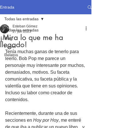
Entrada
Todas las entradas
Esteban Gómez
Todas las entradas
27 jun 2023
¡Mira lo que me ha
Blog
llegado!
Fútbol
Tenía muchas ganas de tenerlo para 
Relatos
leerlo. Bob Pop me parece un 
personaje muy interesante por muchos, 
demasiados, motivos. Su faceta 
comunicativa, su faceta pública y la 
valentía que tiene en sus opiniones. 
Incluso su labor como creador de 
contenidos.
Recientemente, durante una de sus 
secciones en 
Hoy por Hoy
, me enteré 
de que iba a publicar un nuevo libro... y 