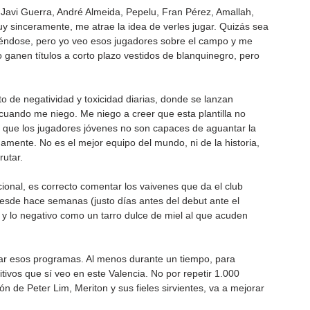
 Javi Guerra, André Almeida, Pepelu, Fran Pérez, Amallah, 
y sinceramente, me atrae la idea de verles jugar. Quizás sea 
yéndose, pero yo veo esos jugadores sobre el campo y me 
ganen títulos a corto plazo vestidos de blanquinegro, pero 
o de negatividad y toxicidad diarias, donde se lanzan 
uando me niego. Me niego a creer que esta plantilla no 
o, que los jugadores jóvenes no son capaces de aguantar la 
amente. No es el mejor equipo del mundo, ni de la historia, 
rutar.
tucional, es correcto comentar los vaivenes que da el club 
desde hace semanas (justo días antes del debut ante el 
a y lo negativo como un tarro dulce de miel al que acuden 
har esos programas. Al menos durante un tiempo, para 
tivos que sí veo en este Valencia. No por repetir 1.000 
ón de Peter Lim, Meriton y sus fieles sirvientes, va a mejorar 