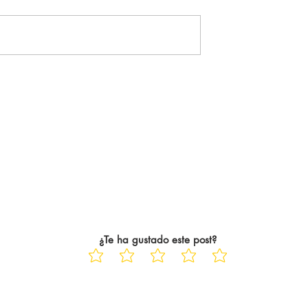
remier League. El
más... ". Tal cual. Es la frase, la
do de ser consciente
sensación, el pensamiento que
aba haciendo fue en
me acompaña siempre. Siempr
 En el peor de los
que voy a ver una película al ci
años. Trece años
tras ese abrazo tan único y
particular,
¿Te ha gustado este post?