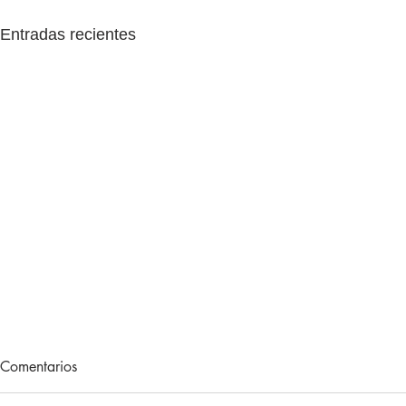
Entradas recientes
Lecturas de vacaciones
Adiós, 202
Comentarios
Hace unos meses, me regalaron
Otro año más 