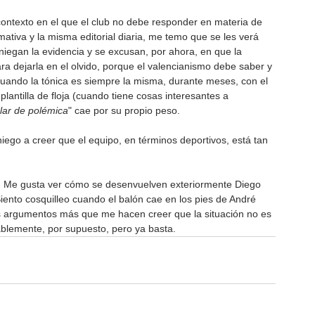
 contexto en el que el club no debe responder en materia de 
mativa y la misma editorial diaria, me temo que se les verá 
iegan la evidencia y se excusan, por ahora, en que la 
a dejarla en el olvido, porque el valencianismo debe saber y 
cuando la tónica es siempre la misma, durante meses, con el 
antilla de floja (cuando tiene cosas interesantes a 
ar de polémica
" cae por su propio peso.
iego a creer que el equipo, en términos deportivos, está tan 
ón. Me gusta ver cómo se desenvuelven exteriormente Diego 
iento cosquilleo cuando el balón cae en los pies de André 
 argumentos más que me hacen creer que la situación no es 
dablemente, por supuesto, pero ya basta.