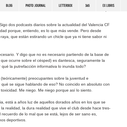
BLOG
PHOTO JOURNAL
LETTERBOX
365
EX LIBRIS
go dos podcasts diarios sobre la actualidad del Valencia CF 
ividad porque, entiendo, es lo que más vende. Pero desde 
ya, que están estirando un chicle que ya ni tiene sabor ni 
ecesario. Y digo que no es necesario partiendo de la base de 
lo que ocurre sobre el césped) es dantesca, seguramente la 
r qué la putrefacción informativa lo inunda todo?
teóricamente) preocupantes sobre la juventud e 
¿por qué se sigue hablando de eso? No coincido en absoluto con 
toxicidad. Me niego. Me niego porque así lo siento. 
oria, está a años luz de aquellos dorados años en los que se 
 realidad, la dura realidad que vive el club desde hace tres-
 recuerdo de lo mal que se está, lejos de ser sano es, 
nos deportivos.