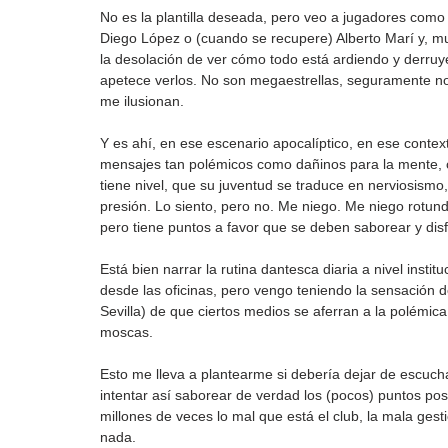
No es la plantilla deseada, pero veo a jugadores como
Diego López o (cuando se recupere) Alberto Marí y, mu
la desolación de ver cómo todo está ardiendo y derru
apetece verlos. No son megaestrellas, seguramente no 
me ilusionan.
Y es ahí, en ese escenario apocalíptico, en ese context
mensajes tan polémicos como dañinos para la mente, c
tiene nivel, que su juventud se traduce en nerviosism
presión. Lo siento, pero no. Me niego. Me niego rotund
pero tiene puntos a favor que se deben saborear y disf
Está bien narrar la rutina dantesca diaria a nivel insti
desde las oficinas, pero vengo teniendo la sensación 
Sevilla) de que ciertos medios se aferran a la polémic
moscas. 
Esto me lleva a plantearme si debería dejar de escuc
intentar así saborear de verdad los (pocos) puntos posi
millones de veces lo mal que está el club, la mala gesti
nada.