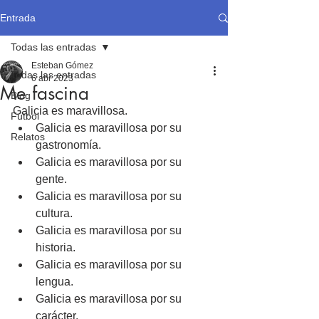
Entrada
Todas las entradas
Esteban Gómez
Todas las entradas
6 abr 2023
Me fascina
Blog
Galicia es maravillosa.
Fútbol
Galicia es maravillosa por su 
Relatos
gastronomía.
Galicia es maravillosa por su 
gente.
Galicia es maravillosa por su 
cultura.
Galicia es maravillosa por su 
historia.
Galicia es maravillosa por su 
lengua.
Galicia es maravillosa por su 
carácter.