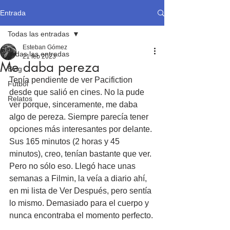
Entrada
Todas las entradas
Esteban Gómez
Todas las entradas
21 feb 2023
Me daba pereza
Blog
Tenía pendiente de ver Pacifiction 
Fútbol
desde que salió en cines. No la pude 
Relatos
ver porque, sinceramente, me daba 
algo de pereza. Siempre parecía tener 
opciones más interesantes por delante. 
Sus 165 minutos (2 horas y 45 
minutos), creo, tenían bastante que ver. 
Pero no sólo eso. Llegó hace unas 
semanas a Filmin, la veía a diario ahí, 
en mi lista de Ver Después, pero sentía 
lo mismo. Demasiado para el cuerpo y 
nunca encontraba el momento perfecto.