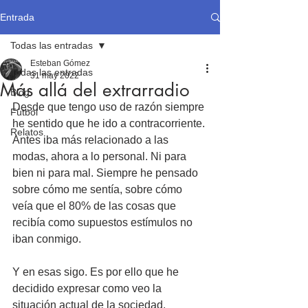
Entrada
Todas las entradas
Esteban Gómez
Todas las entradas
31 may 2022
Más allá del extrarradio
Blog
Desde que tengo uso de razón siempre 
Fútbol
he sentido que he ido a contracorriente. 
Relatos
Antes iba más relacionado a las 
modas, ahora a lo personal. Ni para 
bien ni para mal. Siempre he pensado 
sobre cómo me sentía, sobre cómo 
veía que el 80% de las cosas que 
recibía como supuestos estímulos no 
iban conmigo.
Y en esas sigo. Es por ello que he 
decidido expresar como veo la 
situación actual de la sociedad.