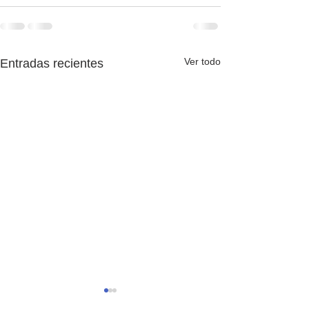
Ver todo
Entradas recientes
Es una mierda, pero aquí
Adiós, 2025-26