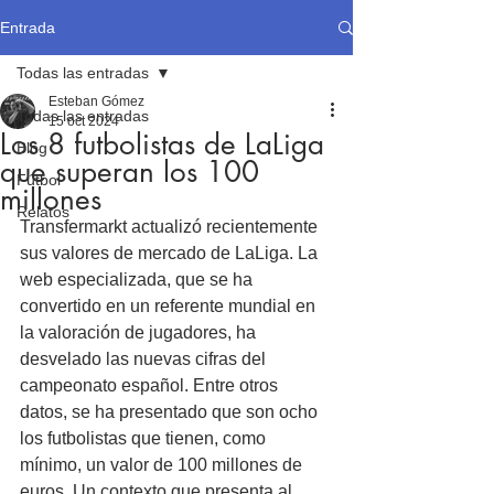
Entrada
Todas las entradas
Esteban Gómez
Todas las entradas
15 oct 2024
Los 8 futbolistas de LaLiga
Blog
que superan los 100
Fútbol
millones
Relatos
Transfermarkt actualizó recientemente 
sus valores de mercado de LaLiga. La 
web especializada, que se ha 
convertido en un referente mundial en 
la valoración de jugadores, ha 
desvelado las nuevas cifras del 
campeonato español. Entre otros 
datos, se ha presentado que son ocho 
los futbolistas que tienen, como 
mínimo, un valor de 100 millones de 
euros. Un contexto que presenta al 