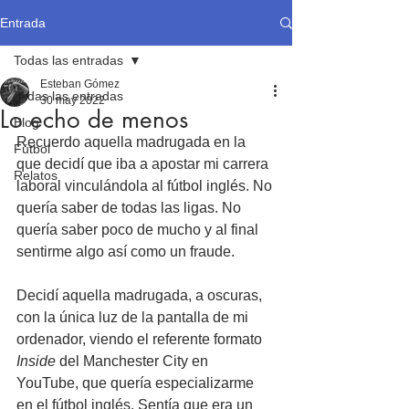
Entrada
Todas las entradas
Esteban Gómez
Todas las entradas
30 may 2022
Lo echo de menos
Blog
Recuerdo aquella madrugada en la 
Fútbol
que decidí que iba a apostar mi carrera 
Relatos
laboral vinculándola al fútbol inglés. No 
quería saber de todas las ligas. No 
quería saber poco de mucho y al final 
sentirme algo así como un fraude. 
Decidí aquella madrugada, a oscuras, 
con la única luz de la pantalla de mi 
ordenador, viendo el referente formato 
Inside
 del Manchester City en 
YouTube, que quería especializarme 
en el fútbol inglés. Sentía que era un 