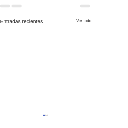
Ver todo
Entradas recientes
Adiós, 2025-26
Es increíblement