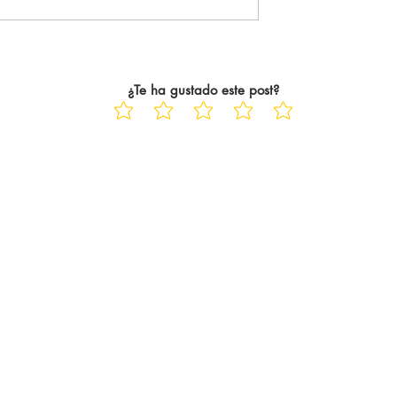
aba haciendo fue en
me acompaña siempre. Siempr
 En el peor de los
que voy a ver una película al ci
años. Trece años
tras ese abrazo tan único y
particular,
¿Te ha gustado este post?