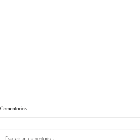
Lecturas de vacaciones
Adiós, 202
Comentarios
Hace unos meses, me regalaron
Otro año más 
un libro. Un libro muy concreto.
sociales la P
Un libro que, con el paso de las
primer recuer
Escribir un comentario...