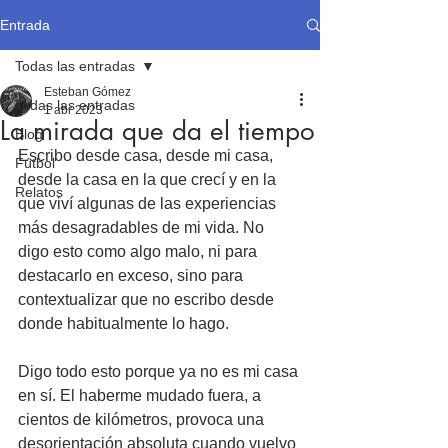
Entrada
Todas las entradas
Esteban Gómez
Todas las entradas
1 abr 2023
La mirada que da el tiempo
Blog
Escribo desde casa, desde mi casa, 
Fútbol
desde la casa en la que crecí y en la 
Relatos
que viví algunas de las experiencias 
más desagradables de mi vida. No 
digo esto como algo malo, ni para 
destacarlo en exceso, sino para 
contextualizar que no escribo desde 
donde habitualmente lo hago.
Digo todo esto porque ya no es mi casa 
en sí. El haberme mudado fuera, a 
cientos de kilómetros, provoca una 
desorientación absoluta cuando vuelvo 