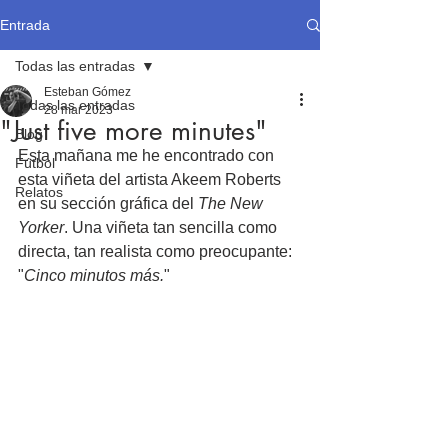
Entrada
Todas las entradas
Esteban Gómez
Todas las entradas
28 mar 2023
"Just five more minutes"
Blog
Esta mañana me he encontrado con 
Fútbol
esta viñeta del artista Akeem Roberts 
Relatos
en su sección gráfica del 
The New 
Yorker
. Una viñeta tan sencilla como 
directa, tan realista como preocupante: 
"
Cinco minutos más.
"