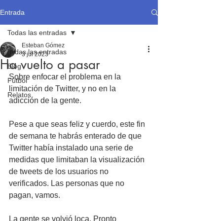
Entrada
Todas las entradas
Esteban Gómez
Todas las entradas
3 jul 2023
Ha vuelto a pasar
Blog
Sobre enfocar el problema en la 
Fútbol
limitación de Twitter, y no en la 
Relatos
adicción de la gente.
Pese a que seas feliz y cuerdo, este fin 
de semana te habrás enterado de que 
Twitter había instalado una serie de 
medidas que limitaban la visualización 
de tweets de los usuarios no 
verificados. Las personas que no 
pagan, vamos.
La gente se volvió loca. Pronto 