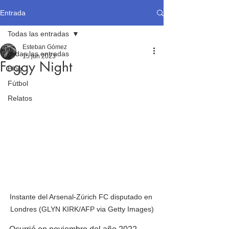
Entrada
Todas las entradas
Esteban Gómez
Todas las entradas
15 jun 2023
Foggy Night
Blog
Fútbol
Relatos
Instante del Arsenal-Zúrich FC disputado en 
Londres (GLYN KIRK/AFP via Getty Images)