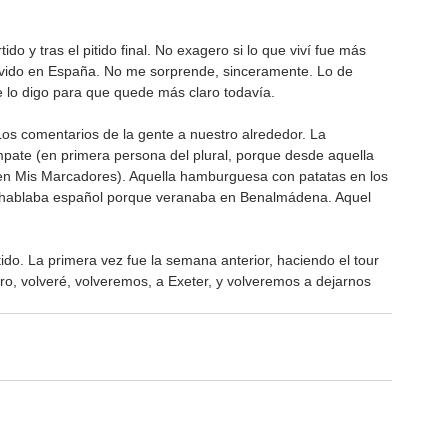
ido y tras el pitido final. No exagero si lo que viví fue más 
vivido en España. No me sorprende, sinceramente. Lo de 
e lo digo para que quede más claro todavía.
 Los comentarios de la gente a nuestro alrededor. La 
empate (en primera persona del plural, porque desde aquella 
 en Mis Marcadores). Aquella hamburguesa con patatas en los 
 hablaba español porque veranaba en Benalmádena. Aquel 
ido. La primera vez fue la semana anterior, haciendo el tour 
ro, volveré, volveremos, a Exeter, y volveremos a dejarnos 