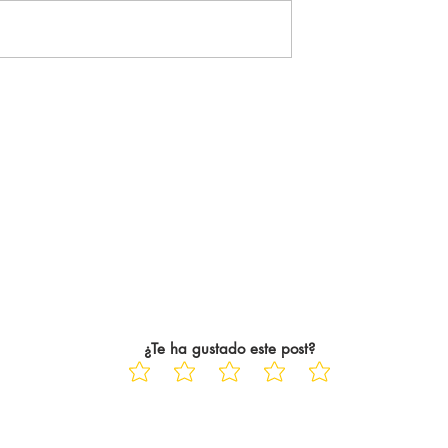
grandes templos del fútbol en
Reino Unido. Allí, en su césped
e un derbi
se desarrolla...
¿Te ha gustado este post?