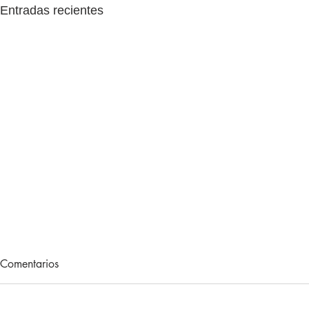
Entradas recientes
Historia, modernidad: Craven
Comentarios
Cottage
Londres, es con total seguridad,