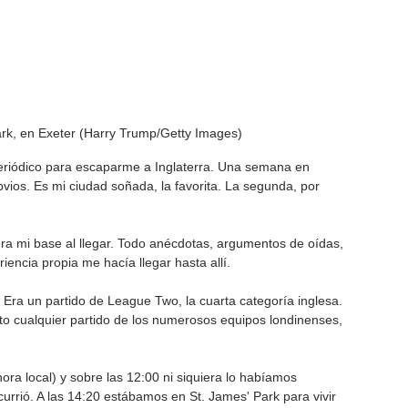
ark, en Exeter (Harry Trump/Getty Images)
periódico para escaparme a Inglaterra. Una semana en 
bvios. Es mi ciudad soñada, la favorita. La segunda, por 
ra mi base al llegar. Todo anécdotas, argumentos de oídas, 
encia propia me hacía llegar hasta allí. 
s. Era un partido de League Two, la cuarta categoría inglesa. 
o cualquier partido de los numerosos equipos londinenses, 
ora local) y sobre las 12:00 ni siquiera lo habíamos 
rrió. A las 14:20 estábamos en St. James' Park para vivir 