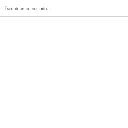
una de las grandes capitales del
Escribir un comentario...
fútbol. En cualquiera de las
Algo más qu
categorías profesionales del
fútbol...