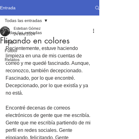
Entrada
Todas las entradas
Esteban Gómez
Todas las entradas
24 ene 2024
Flipando en colores
Blog
Recientemente, estuve haciendo 
Fútbol
limpieza en una de mis cuentas de 
Relatos
correo y me quedé fascinado. Aunque, 
reconozco, también decepcionado. 
Fascinado, por lo que encontré. 
Decepcionado, por lo que existía y ya 
no está.
Encontré decenas de correos 
electrónicos de gente que me escribía. 
Gente que me escribía partiendo de mi 
perfil en redes sociales. Gente 
elogiando, felicitando. Gente 