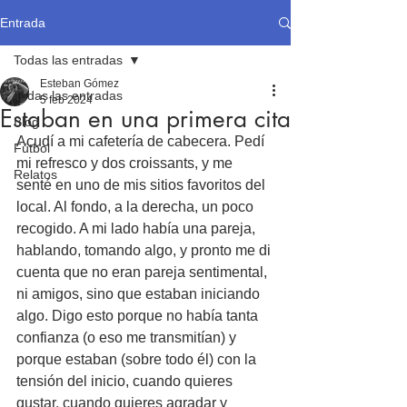
Entrada
Todas las entradas
Esteban Gómez
Todas las entradas
5 feb 2024
Estaban en una primera cita
Blog
Acudí a mi cafetería de cabecera. Pedí 
Fútbol
mi refresco y dos croissants, y me 
Relatos
senté en uno de mis sitios favoritos del 
local. Al fondo, a la derecha, un poco 
recogido. A mi lado había una pareja, 
hablando, tomando algo, y pronto me di 
cuenta que no eran pareja sentimental, 
ni amigos, sino que estaban iniciando 
algo. Digo esto porque no había tanta 
confianza (o eso me transmitían) y 
porque estaban (sobre todo él) con la 
tensión del inicio, cuando quieres 
gustar, cuando quieres agradar y 