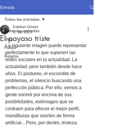
Entrada
Todas las entradas
Esteban Gómez
Todas las entradas
27 abr 2023
El payaso triste
Blog
La siguiente imagen puede representar 
Fútbol
perfectamente lo que suponen las 
Relatos
redes sociales en la actualidad. La 
actualidad, pero también desde hace 
años. El postureo, el escondite de 
problemas, el silencio buscando una 
perfección pública. Por ello, vemos a 
gente sonreír por encima de sus 
posibilidades, estómagos que se 
contraen para ofrecer el mejor perfil, 
mandíbulas que sonríen de forma 
artificial... Pero, por dentro, tristeza.