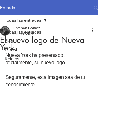
Entrada
Todas las entradas
Esteban Gómez
Todas las entradas
25 mar 2023
El nuevo logo de Nueva
Blog
York
Fútbol
Nueva York ha presentado, 
Relatos
oficialmente, su nuevo logo.
Seguramente, esta imagen sea de tu 
conocimiento: