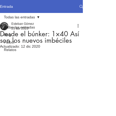
Entrada
Todas las entradas
Esteban Gómez
Todas las entradas
23 abr 2020
Desde el búnker: 1×40 Así
Blog
son los nuevos imbéciles
Fútbol
Actualizado:
12 dic 2020
Relatos