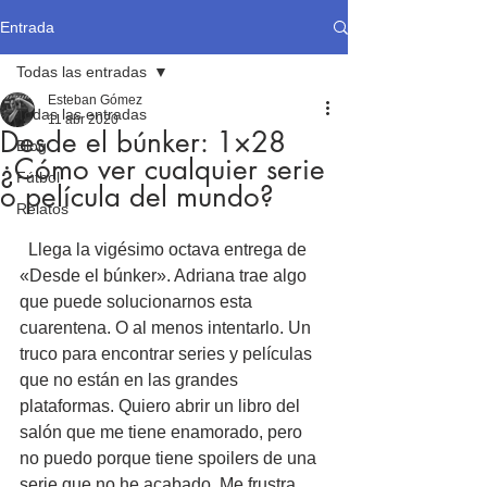
Entrada
Todas las entradas
Esteban Gómez
Todas las entradas
11 abr 2020
Desde el búnker: 1×28
Blog
¿Cómo ver cualquier serie
Fútbol
o película del mundo?
Relatos
  Llega la vigésimo octava entrega de 
«Desde el búnker». Adriana trae algo 
que puede solucionarnos esta 
cuarentena. O al menos intentarlo. Un 
truco para encontrar series y películas 
que no están en las grandes 
plataformas. Quiero abrir un libro del 
salón que me tiene enamorado, pero 
no puedo porque tiene spoilers de una 
serie que no he acabado. Me frustra. 