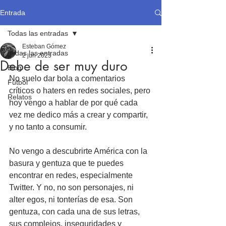
Entrada
Todas las entradas
Esteban Gómez
Todas las entradas
2 jun 2025
Debe de ser muy duro
Blog
No suelo dar bola a comentarios 
Fútbol
críticos o haters en redes sociales, pero 
Relatos
hoy vengo a hablar de por qué cada 
vez me dedico más a crear y compartir, 
y no tanto a consumir.
No vengo a descubrirte América con la 
basura y gentuza que te puedes 
encontrar en redes, especialmente 
Twitter. Y no, no son personajes, ni 
alter egos, ni tonterías de esa. Son 
gentuza, con cada una de sus letras, 
sus complejos, inseguridades y 