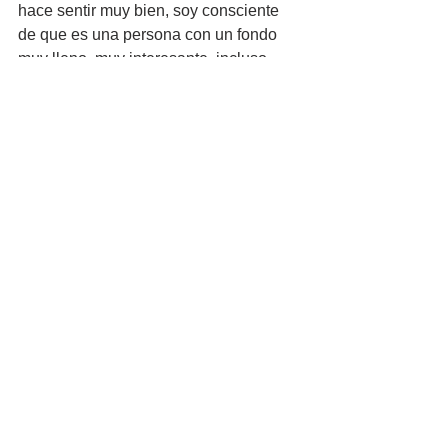
hace sentir muy bien, soy consciente 
de que es una persona con un fondo 
muy lleno, muy interesante, incluso 
inteligente. Hace un tiempo me lo crucé 
cerca de casa y sentí algo muy 
especial en el estómago. Creo que la 
sensación de no querer molestar hizo 
que no me diera la vuelta y le pidiera 
una foto.
Johnny Depp.
¿Cómo no adorar a Johnny Deep como 
artista? Quizás estemos ante uno de 
los mejores actores de la Historia. Es la 