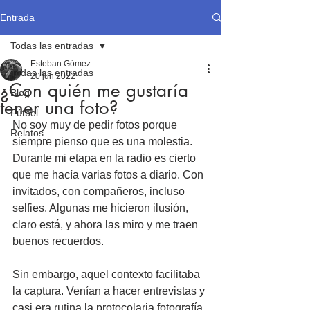
Entrada
Todas las entradas
Esteban Gómez
Todas las entradas
20 jun 2022
¿Con quién me gustaría
Blog
tener una foto?
Fútbol
No soy muy de pedir fotos porque 
Relatos
siempre pienso que es una molestia. 
Durante mi etapa en la radio es cierto 
que me hacía varias fotos a diario. Con 
invitados, con compañeros, incluso 
selfies. Algunas me hicieron ilusión, 
claro está, y ahora las miro y me traen 
buenos recuerdos.
Sin embargo, aquel contexto facilitaba 
la captura. Venían a hacer entrevistas y 
casi era rutina la protocolaria fotografía 