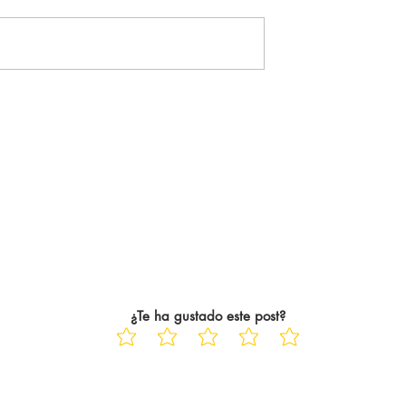
remier League. El
más... ". Tal cual. Es la frase, la
do de ser consciente
sensación, el pensamiento que
aba haciendo fue en
me acompaña siempre. Siempr
 En el peor de los
que voy a ver una película al ci
años. Trece años
tras ese abrazo tan único y
particular,
¿Te ha gustado este post?