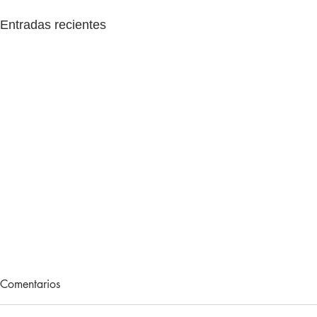
Entradas recientes
Lecturas de vacaciones
Adiós, 202
Comentarios
Hace unos meses, me regalaron
Otro año más 