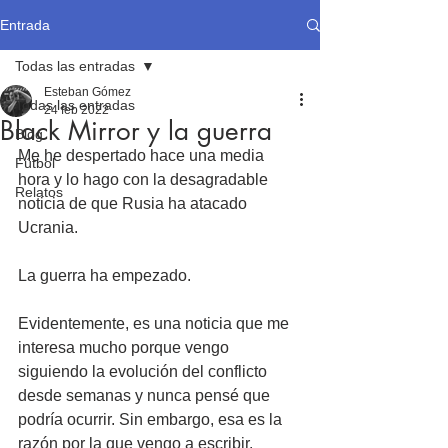
Entrada
Todas las entradas
Esteban Gómez
Todas las entradas
24 feb 2022
Black Mirror y la guerra
Blog
Me he despertado hace una media 
Fútbol
hora y lo hago con la desagradable 
Relatos
noticia de que Rusia ha atacado 
Ucrania.
La guerra ha empezado.
Evidentemente, es una noticia que me 
interesa mucho porque vengo 
siguiendo la evolución del conflicto 
desde semanas y nunca pensé que 
podría ocurrir. Sin embargo, esa es la 
razón por la que vengo a escribir.