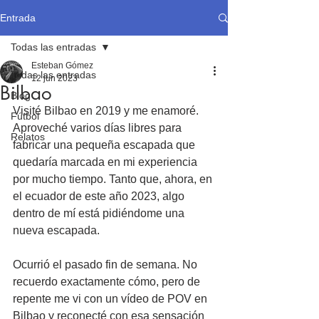
Entrada
Todas las entradas
Esteban Gómez
Todas las entradas
12 jun 2023
Bilbao
Blog
Visité Bilbao en 2019 y me enamoré. 
Fútbol
Aproveché varios días libres para 
Relatos
fabricar una pequeña escapada que 
quedaría marcada en mi experiencia 
por mucho tiempo. Tanto que, ahora, en 
el ecuador de este año 2023, algo 
dentro de mí está pidiéndome una 
nueva escapada.
Ocurrió el pasado fin de semana. No 
recuerdo exactamente cómo, pero de 
repente me vi con un vídeo de POV en 
Bilbao y reconecté con esa sensación 