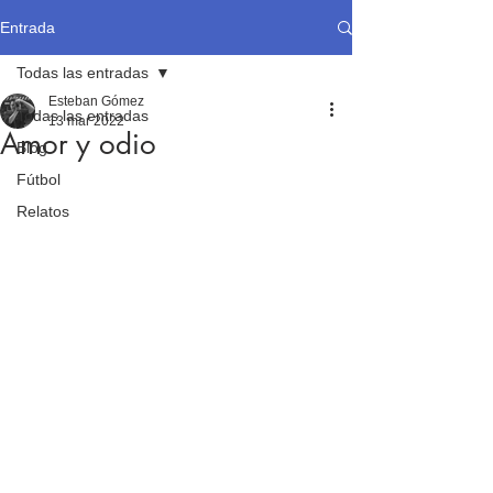
Entrada
Todas las entradas
Esteban Gómez
Todas las entradas
13 mar 2022
Amor y odio
Blog
Fútbol
Relatos