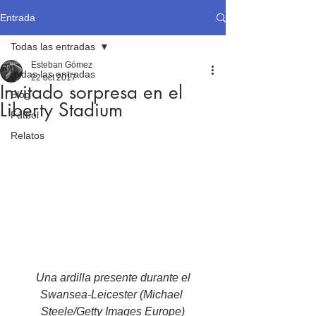
Entrada
Todas las entradas
Esteban Gómez
Todas las entradas
22 oct 2017
Invitado sorpresa en el
Blog
Liberty Stadium
Fútbol
Relatos
 Una ardilla presente durante el 
Swansea-Leicester (Michael 
Steele/Getty Images Europe)