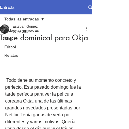
Entrada
Todas las entradas
Esteban Gómez
Todas las entradas
17 jul 2017
Tarde dominical para Okja
Blog
Fútbol
Relatos
 Todo tiene su momento concreto y 
perfecto. Este pasado domingo fue la 
tarde perfecta para ver la película 
coreana Okja, una de las últimas 
grandes novedades presentadas por 
Netflix. Tenía ganas de verla por 
diferentes y varios motivos. Quería 
verla desde el día que vi el tráiler 