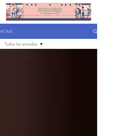
HOME
Todas las entradas
Todas las entradas
Blog
Fútbol
Relatos