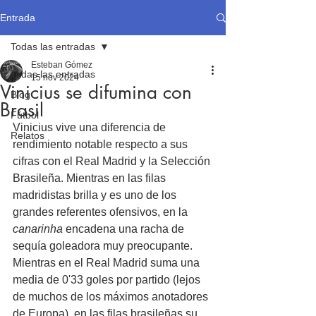
Entrada
Todas las entradas
Esteban Gómez
Todas las entradas
15 nov 2024
Vinicius se difumina con
Blog
Brasil
Fútbol
Vinicius vive una diferencia de 
Relatos
rendimiento notable respecto a sus 
cifras con el Real Madrid y la Selección 
Brasileña. Mientras en las filas 
madridistas brilla y es uno de los 
grandes referentes ofensivos, en la 
canarinha
 encadena una racha de 
sequía goleadora muy preocupante. 
Mientras en el Real Madrid suma una 
media de 0'33 goles por partido (lejos 
de muchos de los máximos anotadores 
de Europa), en las filas brasileñas su 