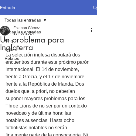
Entrada
Todas las entradas
Esteban Gómez
Todas las entradas
13 nov 2024
Un problema para
Blog
Inglaterra
Fútbol
La selección inglesa disputará dos 
Relatos
encuentros durante este próximo parón 
internacional. El 14 de noviembre, 
frente a Grecia, y el 17 de noviembre, 
frente a la República de Irlanda. Dos 
duelos que, a priori, no deberían 
suponer mayores problemas para los 
Three Lions de no ser por un contexto 
novedoso y de última hora: las 
notables ausencias. Hasta ocho 
futbolistas notables no serán 
finalmente parte de la convocatoria. Ni 