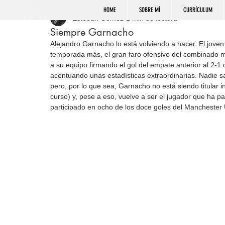
HOME
SOBRE MÍ
CURRÍCULUM
Esteban Gómez
1 min de lectura
Siempre Garnacho
Alejandro Garnacho lo está volviendo a hacer. El joven
temporada más, el gran faro ofensivo del combinado ma
a su equipo firmando el gol del empate anterior al 2-1 
acentuando unas estadísticas extraordinarias. Nadie s
pero, por lo que sea, Garnacho no está siendo titular ind
curso) y, pese a eso, vuelve a ser el jugador que ha pa
participado en ocho de los doce goles del Manchester