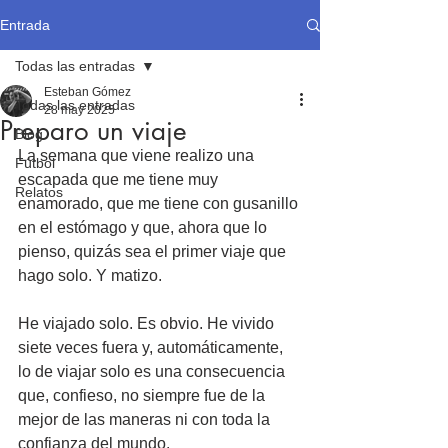
Entrada
Todas las entradas
Esteban Gómez
Todas las entradas
28 may 2025
Preparo un viaje
Blog
La semana que viene realizo una 
Fútbol
escapada que me tiene muy 
Relatos
enamorado, que me tiene con gusanillo 
en el estómago y que, ahora que lo 
pienso, quizás sea el primer viaje que 
hago solo. Y matizo.
He viajado solo. Es obvio. He vivido 
siete veces fuera y, automáticamente, 
lo de viajar solo es una consecuencia 
que, confieso, no siempre fue de la 
mejor de las maneras ni con toda la 
confianza del mundo.