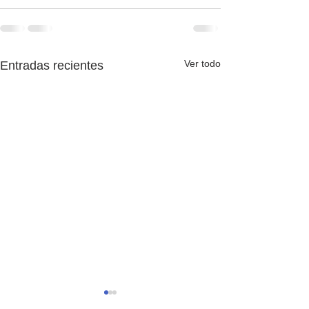
Ver todo
Entradas recientes
Es una mierda, pero aquí
Adiós, 2025-26