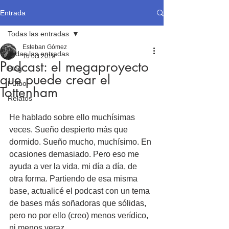
Entrada
Todas las entradas
Esteban Gómez
Todas las entradas
16 oct 2019
Podcast: el megaproyecto
Blog
que puede crear el
Fútbol
Tottenham
Relatos
He hablado sobre ello muchísimas 
veces. Sueño despierto más que 
dormido. Sueño mucho, muchísimo. En 
ocasiones demasiado. Pero eso me 
ayuda a ver la vida, mi día a día, de 
otra forma. Partiendo de esa misma 
base, actualicé el podcast con un tema 
de bases más soñadoras que sólidas, 
pero no por ello (creo) menos verídico, 
ni menos veraz.