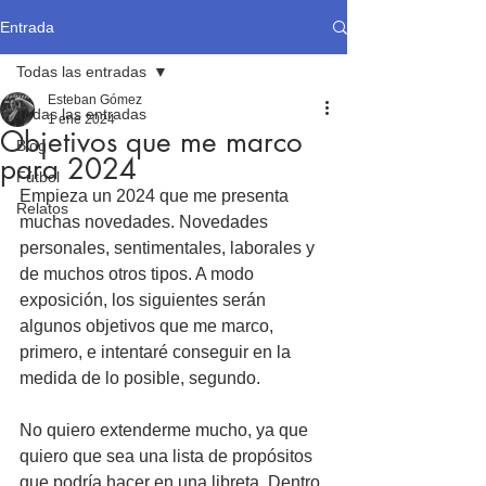
Entrada
Todas las entradas
Esteban Gómez
Todas las entradas
1 ene 2024
Objetivos que me marco
Blog
para 2024
Fútbol
Empieza un 2024 que me presenta 
Relatos
muchas novedades. Novedades 
personales, sentimentales, laborales y 
de muchos otros tipos. A modo 
exposición, los siguientes serán 
algunos objetivos que me marco, 
primero, e intentaré conseguir en la 
medida de lo posible, segundo.
No quiero extenderme mucho, ya que 
quiero que sea una lista de propósitos 
que podría hacer en una libreta. Dentro 