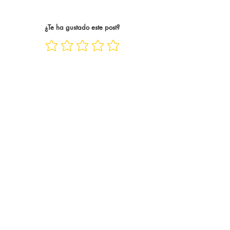
casos, trece años. Trece años
abrazo tan único y 
siguiend
¿Te ha gustado este post?