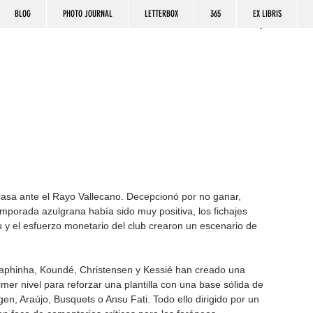
BLOG
PHOTO JOURNAL
LETTERBOX
365
EX LIBRIS
casa ante el Rayo Vallecano. Decepcionó por no ganar, 
mporada azulgrana había sido muy positiva, los fichajes 
 el esfuerzo monetario del club crearon un escenario de 
aphinha, Koundé, Christensen y Kessié han creado una 
er nivel para reforzar una plantilla con una base sólida de 
en, Araújo, Busquets o Ansu Fati. Todo ello dirigido por un 