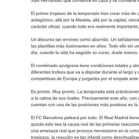
Xavi Hernández que convence en casa y se convierte en
El primer tropiezo de la temporada hizo crear más de
antagónico, allá por la Meseta, allá por la capital, c
carácter oficial, cuando todo era realmente importante
Un discurso tan erróneo como aburrido. Un señalamien
las plantillas más ilusionantes en años. Todo ello sin 
día, cuando la vida ha seguido su curso, duele menos.
El combinado azulgrana tiene condiciones totales y abs
diferentes trofeos que va a disputar durante el largo y
competitivas de Europa y juzgarles por el empate ante
Es pronto. Muy pronto. La temporada está prácticamente
a la calma de sus rivales. Precisamente este año, con
cuentan con una de las posiciones más positivas en la c
El FC Barcelona peleará por todo. El Real Madrid tiene u
quizás esto sea la causa real de las primeras reacciones 
una amenaza real que provoca nerviosismo en la comun
tropiezos, la reacción es tan infantil como desvirtualiza