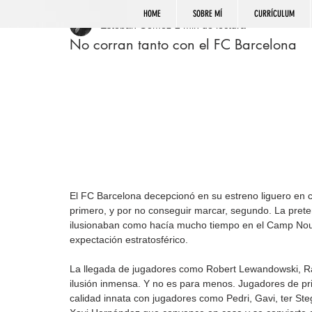
HOME
SOBRE MÍ
CURRÍCULUM
Esteban Gómez
2 min de lectura
No corran tanto con el FC Barcelona
El FC Barcelona decepcionó en su estreno liguero en 
primero, y por no conseguir marcar, segundo. La prete
ilusionaban como hacía mucho tiempo en el Camp Nou y
expectación estratosférico.
La llegada de jugadores como Robert Lewandowski, R
ilusión inmensa. Y no es para menos. Jugadores de prim
calidad innata con jugadores como Pedri, Gavi, ter Steg