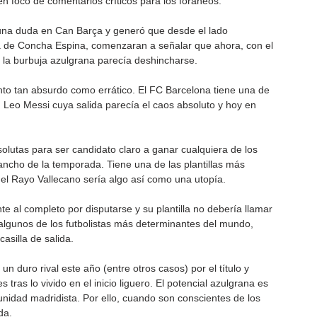
 foco de comentarios críticos para los foráneos.
 una duda en Can Barça y generó que desde el lado 
erca de Concha Espina, comenzaran a señalar que ahora, con el 
, la burbuja azulgrana parecía deshincharse.
to tan absurdo como errático. El FC Barcelona tiene una de 
un Leo Messi cuya salida parecía el caos absoluto y hoy en 
olutas para ser candidato claro a ganar cualquiera de los 
 ancho de la temporada. Tiene una de las plantillas más 
 el Rayo Vallecano sería algo así como una utopía. 
 al completo por disputarse y su plantilla no debería llamar 
 algunos de los futbolistas más determinantes del mundo, 
asilla de salida.
n duro rival este año (entre otros casos) por el título y 
tras lo vivido en el inicio liguero. El potencial azulgrana es 
idad madridista. Por ello, cuando son conscientes de los 
da.