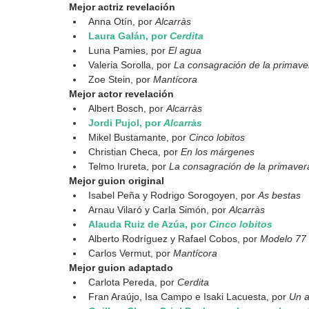
Mejor actriz revelación
Anna Otín, por 
Alcarràs
Laura Galán, por 
Cerdita
Luna Pamies, por 
El agua
Valeria Sorolla, por 
La consagración de la primave
Zoe Stein, por 
Mantícora
Mejor actor revelación
Albert Bosch, por 
Alcarràs
Jordi Pujol, por 
Alcarràs
Mikel Bustamante, por 
Cinco lobitos
Christian Checa, por 
En los márgenes
Telmo Irureta, por 
La consagración de la primaver
Mejor guion original
Isabel Peña y Rodrigo Sorogoyen, por 
As bestas
Arnau Vilaró y Carla Simón, por 
Alcarràs
Alauda Ruiz de Azúa, por 
Cinco lobitos
Alberto Rodríguez y Rafael Cobos, por 
Modelo 77
Carlos Vermut, por 
Mantícora
Mejor guion adaptado
Carlota Pereda, por 
Cerdita
Fran Araújo, Isa Campo e Isaki Lacuesta, por 
Un a