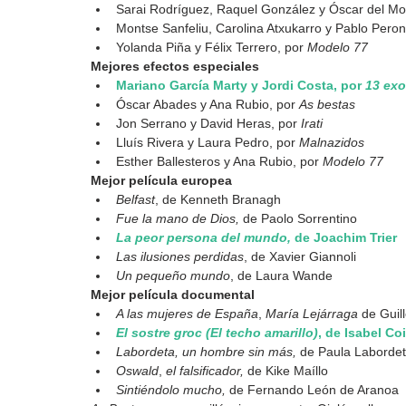
Sarai Rodríguez, Raquel González y Óscar del Mon
Montse Sanfeliu, Carolina Atxukarro y Pablo Peron
Yolanda Piña y Félix Terrero, por 
Modelo 77
Mejores efectos especiales
Mariano García Marty y Jordi Costa, por 
13 ex
Óscar Abades y Ana Rubio, por 
As bestas
Jon Serrano y David Heras, por 
Irati
Lluís Rivera y Laura Pedro, por 
Malnazidos
Esther Ballesteros y Ana Rubio, por 
Modelo 77
Mejor película europea
Belfast
, de Kenneth Branagh
Fue la mano de Dios,
 de Paolo Sorrentino
La peor persona del mundo,
 de Joachim Trier
Las ilusiones perdidas
, de Xavier Giannoli
Un pequeño mundo
, de Laura Wande
Mejor película documental
A las mujeres de España
, 
María Lejárraga 
de Guil
El sostre groc (El techo amarillo)
, de Isabel Co
Labordeta, un hombre sin más,
 de Paula Labordet
Oswald
, 
el falsificador,
 de Kike Maíllo
Sintiéndolo mucho,
 de Fernando León de Aranoa