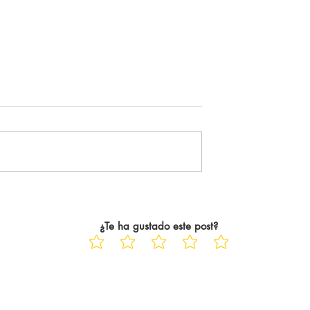
5-26
Es increíblemente verdad
cubriendo en redes
" Joder, debería venir mucho
remier League. El
más... ". Tal cual. Es la frase, la
do de ser consciente
sensación, el pensamiento que
aba haciendo fue en
me acompaña siempre. Siempr
 En el peor de los
que voy a ver una película al ci
años. Trece años
tras ese abrazo tan único y
particular,
¿Te ha gustado este post?