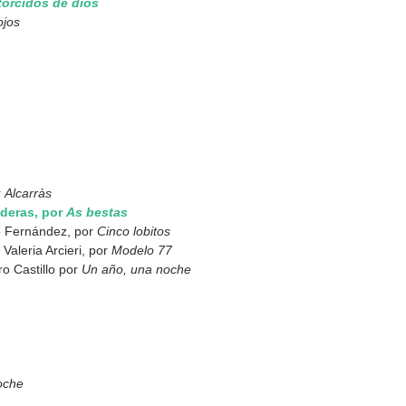
torcidos de dios
ojos
 
Alcarràs
deras, por 
As bestas
o Fernández, por 
Cinco lobitos
aleria Arcieri, por 
Modelo 77
o Castillo por 
Un año, una noche 
oche