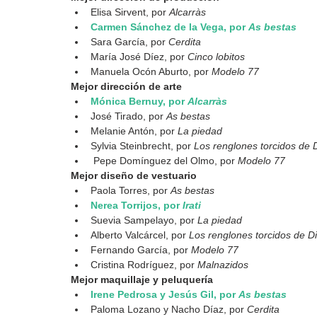
Elisa Sirvent, por 
Alcarràs
Carmen Sánchez de la Vega, por 
As bestas
Sara García, por 
Cerdita
María José Díez, por 
Cinco lobitos
Manuela Ocón Aburto, por 
Modelo 77
Mejor dirección de arte
Mónica Bernuy, por 
Alcarràs
José Tirado, por 
As bestas
Melanie Antón, por 
La piedad
Sylvia Steinbrecht, por 
Los renglones torcidos de 
 Pepe Domínguez del Olmo, por 
Modelo 77
Mejor diseño de vestuario
Paola Torres, por 
As bestas
Nerea Torrijos, por 
Irati
Suevia Sampelayo, por 
La piedad
Alberto Valcárcel, por 
Los renglones torcidos de D
Fernando García, por 
Modelo 77
Cristina Rodríguez, por 
Malnazidos
Mejor maquillaje y peluquería
Irene Pedrosa y Jesús Gil, por 
As bestas
Paloma Lozano y Nacho Díaz, por 
Cerdita