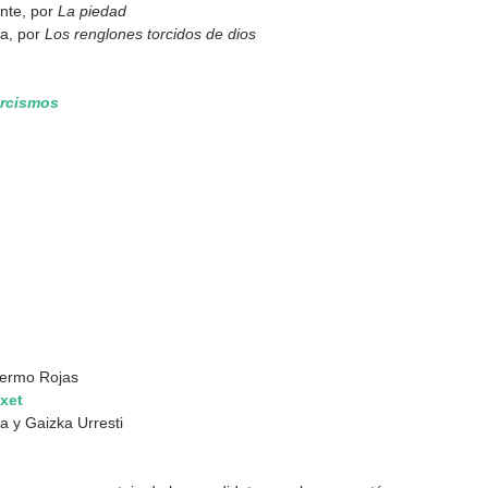
te, por 
La piedad
a, por 
Los renglones torcidos de dios
orcismos
lermo Rojas
ixet
a y Gaizka Urresti