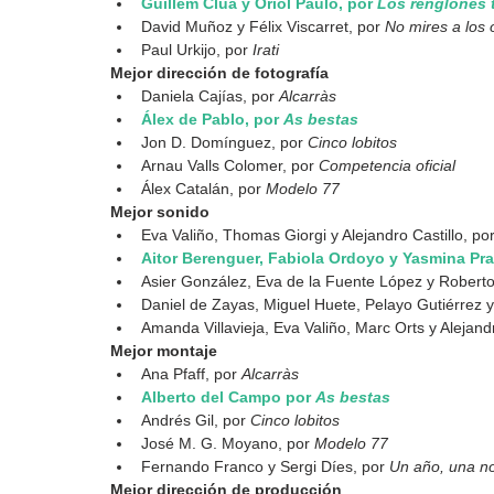
Guillem Clua y Oriol Paulo, por 
Los renglones 
David Muñoz y Félix Viscarret, por 
No mires a los 
Paul Urkijo, por
 Irati
Mejor dirección de fotografía
Daniela Cajías, por 
Alcarràs
Álex de Pablo, por 
As bestas
Jon D. Domínguez, por 
Cinco lobitos
Arnau Valls Colomer, por 
Competencia oficial
Álex Catalán, por 
Modelo 77
Mejor sonido
Eva Valiño, Thomas Giorgi y Alejandro Castillo, por
Aitor Berenguer, Fabiola Ordoyo y Yasmina Pra
Asier González, Eva de la Fuente López y Robert
Daniel de Zayas, Miguel Huete, Pelayo Gutiérrez y V
Amanda Villavieja, Eva Valiño, Marc Orts y Alejandr
Mejor montaje
Ana Pfaff, por 
Alcarràs
Alberto del Campo por 
As bestas
Andrés Gil, por 
Cinco lobitos
José M. G. Moyano, por 
Modelo 77
Fernando Franco y Sergi Díes, por 
Un año, una n
Mejor dirección de producción