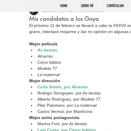
HOME
SOBRE MÍ
CURRÍCULUM
Esteban Gómez
3 min de lectura
Mis candidatos a los Goya
El próximo 11 de febrero se llevará a cabo la XXXVII e
grano, intentaré mojarme y dar mi opinión en algunas 
Mejor película
As bestas
Alcarràs
Cinco lobitos
Modelo 77
La maternal
Mejor dirección
Carla Simón, por 
Alcarràs
Rodrigo Sorogoyen, por
 As bestas
Alberto Rodríguez, por 
Modelo 77
Pilar Palomero, por 
La maternal
Carlos Vermut, por 
Mantícora
Mejor actriz protagonista
Marina Foïs, por
 As bestas
Laia Costa, por 
Cinco lobitos