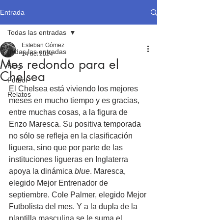
Entrada
Todas las entradas
Esteban Gómez
Todas las entradas
14 oct 2024
Mes redondo para el
Blog
Chelsea
Fútbol
El Chelsea está viviendo los mejores 
Relatos
meses en mucho tiempo y es gracias, 
entre muchas cosas, a la figura de 
Enzo Maresca. Su positiva temporada 
no sólo se refleja en la clasificación 
liguera, sino que por parte de las 
instituciones ligueras en Inglaterra 
apoya la dinámica 
blue
. Maresca, 
elegido Mejor Entrenador de 
septiembre. Cole Palmer, elegido Mejor 
Futbolista del mes. Y a la dupla de la 
plantilla masculina se le suma el 