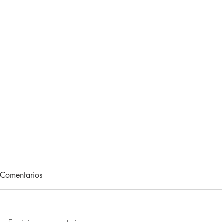
Lecturas de vacaciones
Adiós, 202
Comentarios
Hace unos meses, me regalaron
Otro año más 
un libro. Un libro muy concreto.
sociales la P
Un libro que, con el paso de las
primer recuer