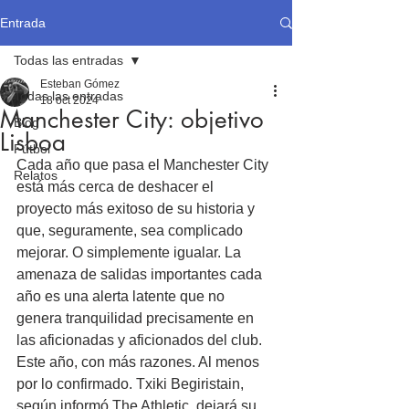
Entrada
Todas las entradas
Esteban Gómez
Todas las entradas
18 oct 2024
Manchester City: objetivo
Blog
Lisboa
Fútbol
Cada año que pasa el Manchester City 
Relatos
está más cerca de deshacer el 
proyecto más exitoso de su historia y 
que, seguramente, sea complicado 
mejorar. O simplemente igualar. La 
amenaza de salidas importantes cada 
año es una alerta latente que no 
genera tranquilidad precisamente en 
las aficionadas y aficionados del club. 
Este año, con más razones. Al menos 
por lo confirmado. Txiki Begiristain, 
según informó The Athletic, dejará su 