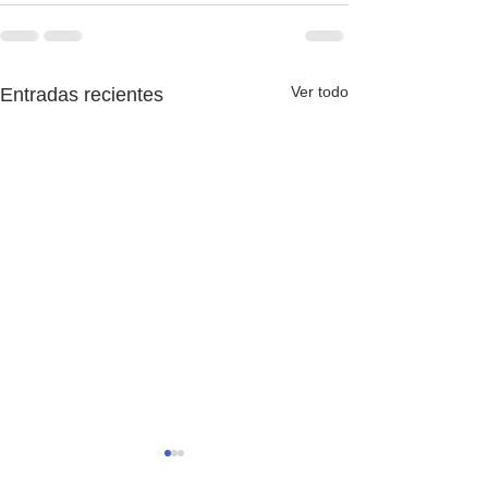
Ver todo
Entradas recientes
The English Game 1x37:
The English Ga