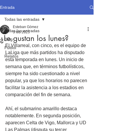
Entrada
Todas las entradas
Esteban Gómez
Todas las entradas
3 feb 2025
¿Le gustan los lunes?
Blog
El Villarreal, con cinco, es el equipo de 
Fútbol
LaLiga que más partidos ha disputado 
Relatos
esta temporada en lunes. Un inicio de 
semana que, en términos futbolísticos, 
siempre ha sido cuestionado a nivel 
popular, ya que los horarios no parecen 
facilitar la asistencia a los estadios en 
comparación del fin de semana.
Ahí, el submarino amarillo destaca 
notablemente. En segunda posición, 
aparecen Celta de Vigo, Mallorca y UD 
Las Palmas (disputa su tercer 