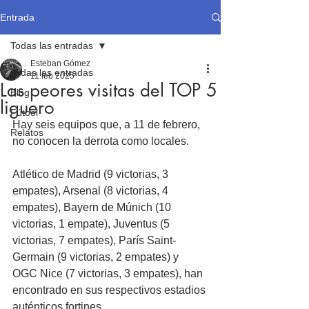
Entrada
Todas las entradas
Esteban Gómez
Todas las entradas
11 feb 2025
Las peores visitas del TOP 5
Blog
liguero
Fútbol
Hay seis equipos que, a 11 de febrero, 
Relatos
no conocen la derrota como locales. 
Atlético de Madrid (9 victorias, 3 
empates), Arsenal (8 victorias, 4 
empates), Bayern de Múnich (10 
victorias, 1 empate), Juventus (5 
victorias, 7 empates), París Saint-
Germain (9 victorias, 2 empates) y 
OGC Nice (7 victorias, 3 empates), han 
encontrado en sus respectivos estadios 
auténticos fortines.