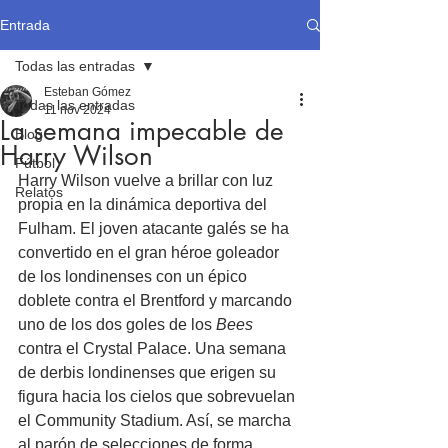
Entrada
Todas las entradas
Esteban Gómez
Todas las entradas
11 nov 2024
La semana impecable de
Blog
Harry Wilson
Fútbol
Harry Wilson vuelve a brillar con luz 
Relatos
propia en la dinámica deportiva del 
Fulham. El joven atacante galés se ha 
convertido en el gran héroe goleador 
de los londinenses con un épico 
doblete contra el Brentford y marcando 
uno de los dos goles de los 
Bees
contra el Crystal Palace. Una semana 
de derbis londinenses que erigen su 
figura hacia los cielos que sobrevuelan 
el Community Stadium. Así, se marcha 
al parón de selecciones de forma 