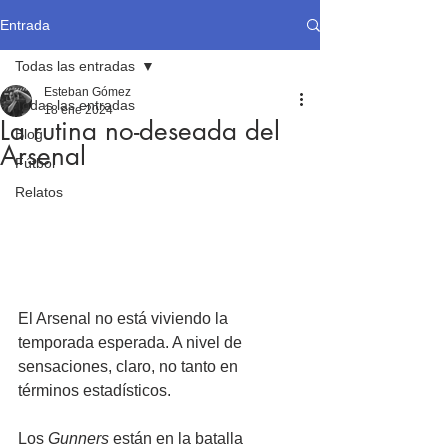
Entrada
Todas las entradas
Esteban Gómez
Todas las entradas
18 ene 2024
La rutina no-deseada del
Blog
Arsenal
Fútbol
Relatos
El Arsenal no está viviendo la 
temporada esperada. A nivel de 
sensaciones, claro, no tanto en 
términos estadísticos. 
Los 
Gunners
 están en la batalla 