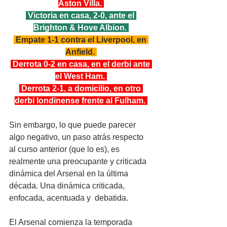
Aston Villa. 
 Victoria en casa, 2-0, ante el 
Brighton & Hove Albion. 
 Empate 1-1 contra el Liverpool, en 
Anfield. 
 Derrota 0-2 en casa, en el derbi ante 
el West Ham. 
 Derrota 2-1, a domicilio, en otro 
derbi londinense frente al Fulham. 
Sin embargo, lo que puede parecer 
algo negativo, un paso atrás respecto 
al curso anterior (que lo es), es 
realmente una preocupante y criticada 
dinámica del Arsenal en la última 
década. Una dinámica criticada, 
enfocada, acentuada y  debatida.
El Arsenal comienza la temporada 