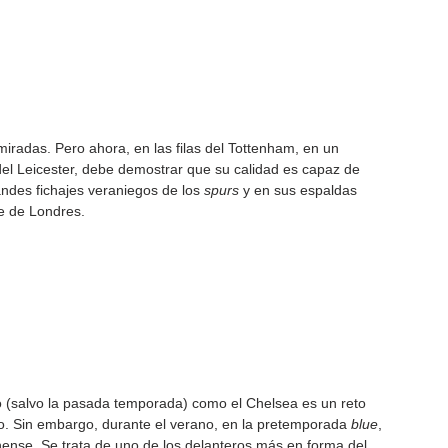
miradas. Pero ahora, en las filas del Tottenham, en un 
 del Leicester, debe demostrar que su calidad es capaz de 
ndes fichajes veraniegos de los 
spurs
 y en sus espaldas 
e de Londres.
o (salvo la pasada temporada) como el Chelsea es un reto 
to. Sin embargo, durante el verano, en la pretemporada 
blue
, 
ense. Se trata de uno de los delanteros más en forma del 