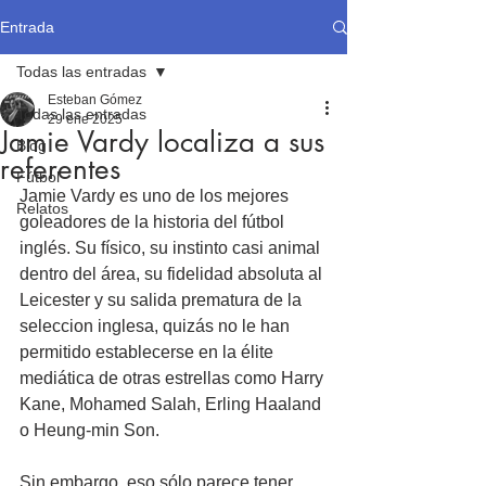
Entrada
Todas las entradas
Esteban Gómez
Todas las entradas
29 ene 2025
Jamie Vardy localiza a sus
Blog
referentes
Fútbol
Jamie Vardy es uno de los mejores 
Relatos
goleadores de la historia del fútbol 
inglés. Su físico, su instinto casi animal 
dentro del área, su fidelidad absoluta al 
Leicester y su salida prematura de la 
seleccion inglesa, quizás no le han 
permitido establecerse en la élite 
mediática de otras estrellas como Harry 
Kane, Mohamed Salah, Erling Haaland 
o Heung-min Son. 
Sin embargo, eso sólo parece tener 